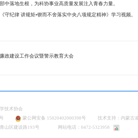
部中落地生根，为科协事业高质量发展注入青春力量。
《守纪律 讲规矩•锲而不舍落实中央八项规定精神》学习视频。
风廉政建设工作会议暨警示教育大会
学技术协会
8号
蒙公网安备 15020402000398号
技术支持：内蒙古凌
青山区建设路193号 网站电话：0472-5323958