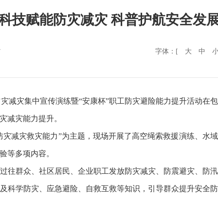
科技赋能防灾减灾 科普护航安全发
字体：[
大
中
7
“5・12”防灾减灾集中宣传演练暨“安康杯”职工防灾避险能力提升
灾减灾能力提升。
防灾减灾救灾能力”为主题，现场开展了高空绳索救援演练、水
验等多项内容。
过往群众、社区居民、企业职工发放防灾减灾、防震避灾、防
及科学防灾、应急避险、自救互救等知识，引导群众提升安全