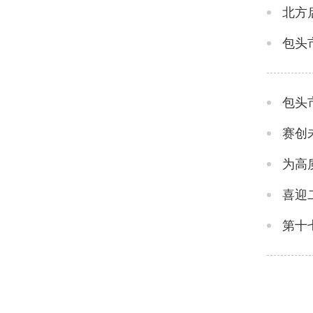
北方
包头
包头
赛创
为高
喜迎
第十